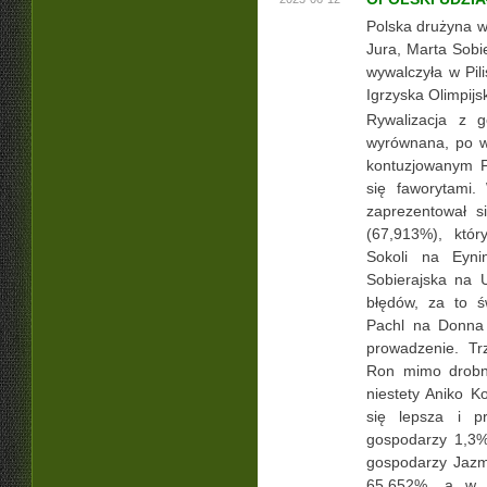
Polska drużyna w
Jura, Marta Sobi
wywalczyła w Pil
Igrzyska Olimpijs
Rywalizacja z g
wyrównana, po wy
kontuzjowanym F
się faworytami.
zaprezentował s
(67,913%), któr
Sokoli na Eyni
Sobierajska na U
błędów, za to ś
Pachl na Donna 
prowadzenie. Tr
Ron mimo drobn
niestety Aniko K
się lepsza i pr
gospodarzy 1,3%.
gospodarzy Jazm
65,652%, a w n