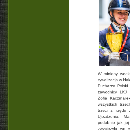
W miniony week
rywalizacja w Ha
Pucharze Polski
zawodnicy LKJ 
Zofia Kaczmare
wszystkich trze
trzeci z rzędu 
Ujeżdżeniu. M
podobnie jak je
zwyciężyła we w