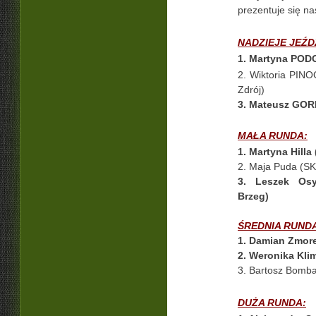
prezentuje się na
NADZIEJE JEŹD
1. Martyna POD
2. Wiktoria PINO
Zdrój)
3. Mateusz GOR
MAŁA RUNDA:
1. Martyna Hilla
2. Maja Puda (SK
3. Leszek Osy
Brzeg)
ŚREDNIA RUND
1. Damian Zmore
2. Weronika Kli
3. Bartosz Bomba
DUŻA RUNDA: