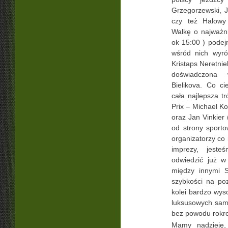
Grzegorzewski, J
czy też Halowy 
Walkę o najważni
ok 15:00 ) podej
wśród nich wyróż
Kristaps Neretnie
doświadczona 
Bielikova. Co ci
cała najlepsza t
Prix – Michael Ko
oraz Jan Vinkier
od strony sporto
organizatorzy co 
imprezy, jest
odwiedzić już w
między innymi S
szybkości na po
kolei bardzo wys
luksusowych sam
bez powodu rokro
Mamy nadzieję,