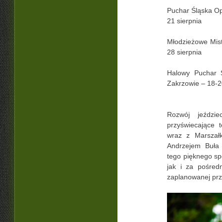
Puchar Śląska Op
21 sierpnia
Młodzieżowe Mist
28 sierpnia
Halowy Puchar 
Zakrzowie – 18-2
Rozwój jeździe
przyświecające t
wraz z Marszał
Andrzejem Buła
tego pięknego sp
jak i za pośredn
zaplanowanej prz