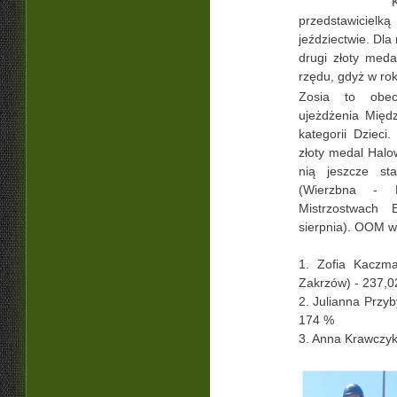
przedstawici
jeździectwie. Dla
drugi złoty med
rzędu, gdyż w ro
Zosia to obec
ujeżdżenia Międz
kategorii Dzieci
złoty medal Halo
nią jeszcze sta
(Wierzbna - 
Mistrzostwach E
sierpnia). OOM w
1. Zofia Kaczm
Zakrzów) - 237,
2. Julianna Przy
174 %
3. Anna Krawczyk