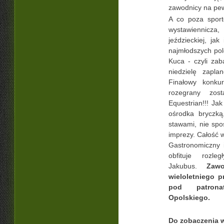
zawodnicy na pewn
A co poza spor
wystawiennic
jeździeckiej, ja
najmłodszych po
Kuca - czyli za
niedzielę zapl
Finałowy konku
rozegrany zos
Equestrian!!! Ja
ośrodka bryczką
stawami, nie spo
imprezy. Całość w
Gastronomiczny i
obfituje rozle
Jakubus.
Zaw
wieloletniego p
pod patrona
Opolskiego.
Do zobaczenia w