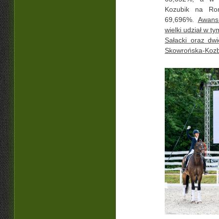
Kozubik na Rom
69,696%.
Awans 
wielki udział w t
Sałacki oraz dw
Skowrońska-Kozbi