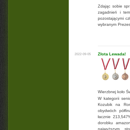
Zdając sobie spr
zagadnień i tem
pozostającymi cz
wybranym Preze
Złota Lewada!
2022-09-05
Wierzbnej koło Św
W kategorii sen
Kozubik na Rom
obydwóch półfin
łacznie 213,547
dorobku amazonk
najwyższym st