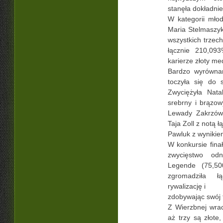
stanęła dokładnie
W kategorii mło
Maria Stelmaszyk
wszystkich trzec
łącznie 210,09
karierze złoty me
Bardzo wyrównan
toczyła się do 
Zwyciężyła Nata
srebrny i brązo
Lewady Zakrzów.
Taja Zoll z notą 
Pawluk z wyniki
W konkursie fina
zwycięstwo od
Legende (75,5
zgromadziła 
rywalizację i
zdobywając swój t
Z Wierzbnej wra
aż trzy są złote