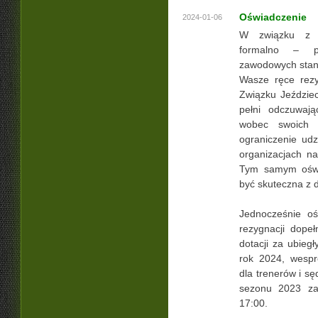
Oświadczenie
2024-01-06
W związku z ko
formalno – 
zawodowych staną
Wasze ręce rezy
Związku Jeździec
pełni odczuwają
wobec swoich 
ograniczenie udz
organizacjach n
Tym samym oświ
być skuteczna z 
Jednocześnie oś
rezygnacji dopeł
dotacji za ubiegł
rok 2024, wesprę
dla trenerów i s
sezonu 2023 za
17:00.