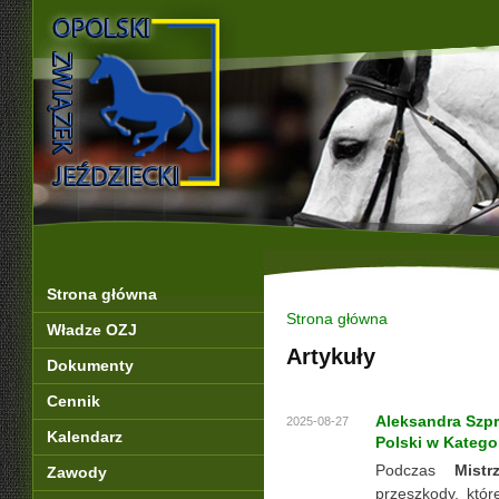
Strona główna
Strona główna
Władze OZJ
Artykuły
Dokumenty
Cennik
Aleksandra Szpr
2025-08-27
Kalendarz
Polski w Katego
Podczas
Mistr
Zawody
przeszkody, któ