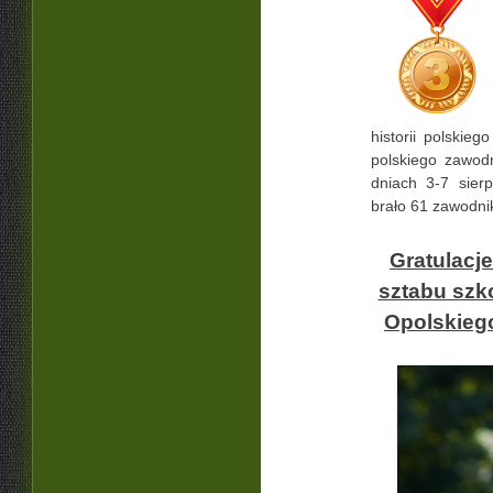
historii polskie
polskiego zawod
dniach 3-7 sier
brało 61 zawodni
Gratulacje
sztabu szk
Opolskieg