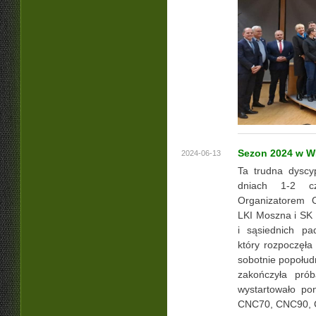
Sezon 2024 w W
2024-06-13
Ta trudna dyscyp
dniach 1-2 c
Organizatorem 
LKI Moszna i SK
i sąsiednich pad
który rozpoczęł
sobotnie popołud
zakończyła pró
wystartowało po
CNC70, CNC90, 