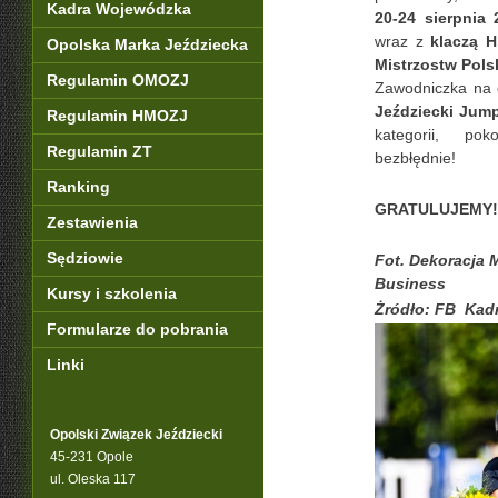
Kadra Wojewódzka
20-24 sierpnia 
wraz z
klaczą H
Opolska Marka Jeździecka
Mistrzostw Pols
Regulamin OMOZJ
Zawodniczka na 
Jeździecki Jum
Regulamin HMOZJ
kategorii, po
Regulamin ZT
bezbłędnie!
Ranking
GRATULUJEMY!
Zestawienia
Sędziowie
Fot. Dekoracja 
Business
Kursy i szkolenia
Żródło: FB Kadr
Formularze do pobrania
Linki
Opolski Związek Jeździecki
45-231 Opole
ul. Oleska 117