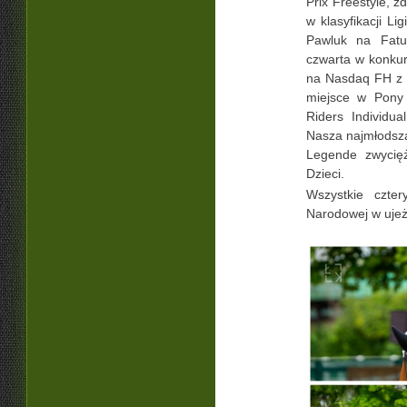
Prix Freestyle, 
w klasyfikacji Li
Pawluk na Fatu
czwarta w konkur
na Nasdaq FH z b
miejsce w Pony
Riders Individua
Nasza najmłodsz
Legende zwycię
Dzieci.
Wszystkie czte
Narodowej w ujeż