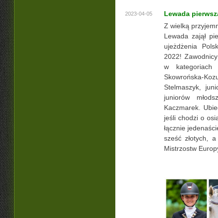
Lewada pierwsz
2023-04-05
Z wielką przyjem
Lewada zajął pi
ujeżdżenia Pols
2022! Zawodnicy 
w kategoriach
Skowrońska-Ko
Stelmaszyk, jun
juniorów młod
Kaczmarek. Ubieg
jeśli chodzi o os
łącznie jedenaści
sześć złotych, 
Mistrzostw Europ