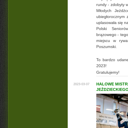
rundy - zdobyty 
Młodych Jeźdźcó
ubiegłorocznym z
uplasowała się n
Polski Senioró
brązowego - tego
miejscu w rywal
Poszumski.
To bardzo udane
2023!
Gratulujemy!
HALOWE MISTR
2023-03-07
JEŹDZIECKIEGO