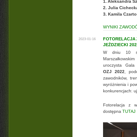
1. Aleksandra S
2. Julia Cichec
3. Kamila Czarto
WYNIKI ZAWOD
FOTORELACJA 
2023-01-16
JEŹDZIECKI 202
W dniu 10 st
Marszałkowskim 
uroczysta Gal
OZJ 2022
, pod
zawodników, tre
wyróżnienia i po
konkurencjach: u
Fotorelacja z 
dostępna
TUTAJ