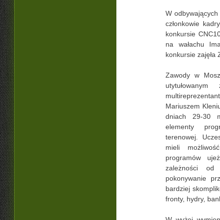
W odbywających s
członkowie kad
konkursie CNC100
na wałachu Im
konkursie zajęła 
Zawody w Moszn
utytułowanym 
multireprezen
Mariuszem Kleniu
dniach 29-30 m
elementy pro
terenowej. Ucze
mieli możliwoś
programów ujeż
zależności od 
pokonywanie prz
bardziej skompli
fronty, hydry, ba
W wyżej wymieni