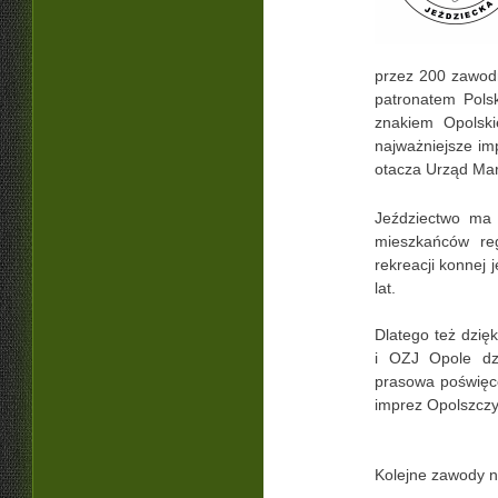
przez 200 zawodn
patronatem Polsk
znakiem Opolski
najważniejsze i
otacza Urząd Mar
Jeździectwo ma 
mieszkańców re
rekreacji konnej 
lat.
Dlatego też dzię
i OZJ Opole dzi
prasowa poświęco
imprez Opolszczy
Kolejne zawody n