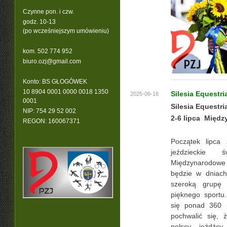
Czynne pon. i czw.
godz. 10-13
(po wcześniejszym umówieniu)
kom. 502 774 952
b
iuro.ozj@gmail.com
Konto: BS GŁOGÓWEK
10 8904 0001 0000 0018 1350
Silesia Equestri
2025-06-18
0001
Silesia Equestri
NIP: 754 29 52 002
2-6 lipca Międ
REGON: 160067371
Początek lipca
jeździeckie 
Międzynarodowe
będzie w dniach
szeroką grupę 
pięknego sportu
się ponad 360 
pochwalić się, ż
polscy jeźdźc