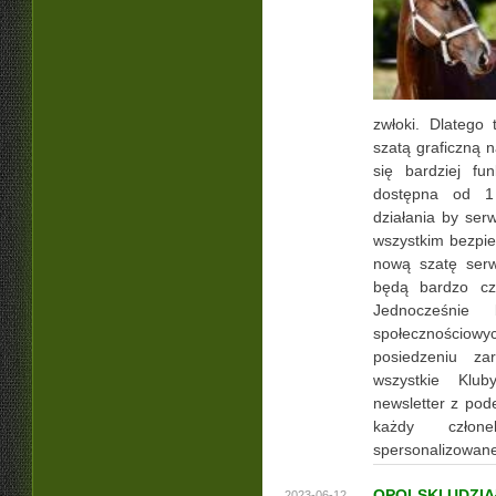
zwłoki. Dlatego
szatą graficzną 
się bardziej fu
dostępna od 1 
działania by ser
wszystkim bezpie
nową szatę serw
będą bardzo cz
Jednocześnie
społecznościow
posiedzeniu za
wszystkie Klu
newsletter z pod
każdy człon
spersonalizowane
OPOLSKI UDZIA
2023-06-12