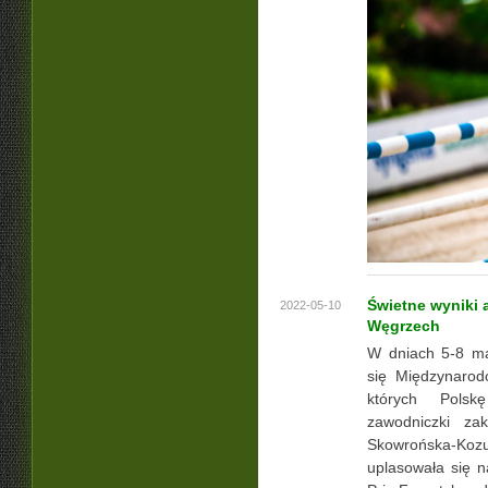
Świetne wyniki
2022-05-10
Węgrzech
W dniach 5-8 ma
się Międzynaro
których Polsk
zawodniczki za
Skowrońska-Kozu
uplasowała się n