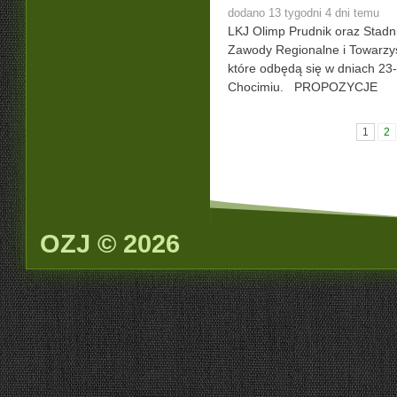
dodano 13 tygodni 4 dni temu
LKJ Olimp Prudnik oraz Stadn
Zawody Regionalne i Towarzys
które odbędą się w dniach 23
Chocimiu. PROPOZYCJE
1
2
OZJ © 2026