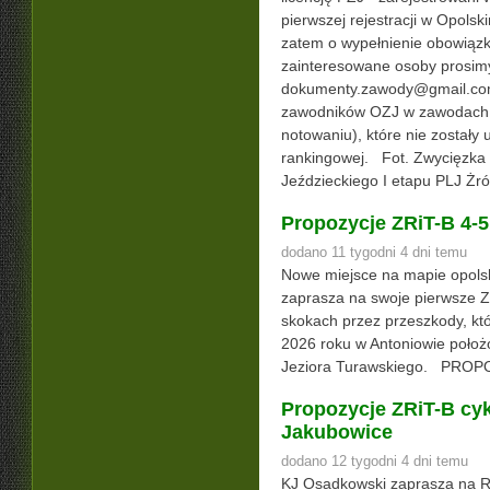
pierwszej rejestracji w Opols
zatem o wypełnienie obowiązk
zainteresowane osoby prosimy 
dokumenty.zawody@gmail.com 
zawodników OZJ w zawodach 
notowaniu), które nie zostały 
rankingowej. Fot. Zwycięzka
Jeździeckiego I etapu PLJ Żr
Propozycje ZRiT-B 4-
dodano 11 tygodni 4 dni temu
Nowe miejsce na mapie opol
zaprasza na swoje pierwsze 
skokach przez przeszkody, kt
2026 roku w Antoniowie poło
Jeziora Turawskiego. PRO
Propozycje ZRiT-B cykl
Jakubowice
dodano 12 tygodni 4 dni temu
KJ Osadkowski zaprasza na R