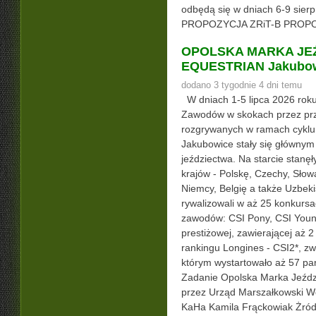
odbędą się w dniach 6-9 sie
PROPOZYCJA ZRiT-B PROP
OPOLSKA MARKA JEŹ
EQUESTRIAN Jakubow
dodano 3 tygodnie 4 dni temu
W dniach 1-5 lipca 2026 rok
Zawodów w skokach przez prz
rozgrywanych w ramach cyklu
Jakubowice stały się głównym
jeździectwa. Na starcie stanęł
krajów - Polskę, Czechy, Słowa
Niemcy, Belgię a także Uzbeki
rywalizowali w aż 25 konkurs
zawodów: CSI Pony, CSI Young
prestiżowej, zawierającej aż 
rankingu Longines - CSI2*, z
którym wystartowało aż 57
Zadanie Opolska Marka Jeźdz
przez Urząd Marszałkowski W
KaHa Kamila Frąckowiak Żród