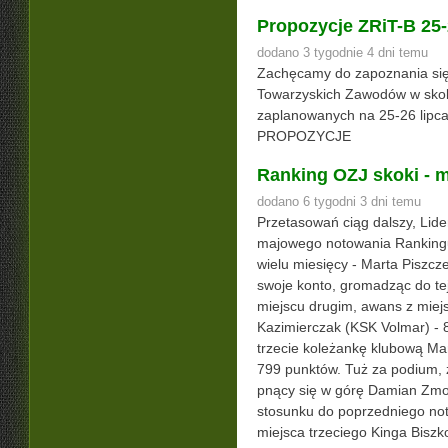
Propozycje ZRiT-B 25
dodano 3 tygodnie 4 dni temu
Zachęcamy do zapoznania się
Towarzyskich Zawodów w skok
zaplanowanych na 25-26 lipc
PROPOZYCJE
Ranking OZJ skoki - m
dodano 6 tygodni 3 dni temu
Przetasowań ciąg dalszy, Lid
majowego notowania Rankingu
wielu miesięcy - Marta Piszcz
swoje konto, gromadząc do te
miejscu drugim, awans z miej
Kazimierczak (KSK Volmar) - 
trzecie koleżankę klubową Mar
799 punktów. Tuż za podium, z
pnący się w górę Damian Zmo
stosunku do poprzedniego no
miejsca trzeciego Kinga Bis