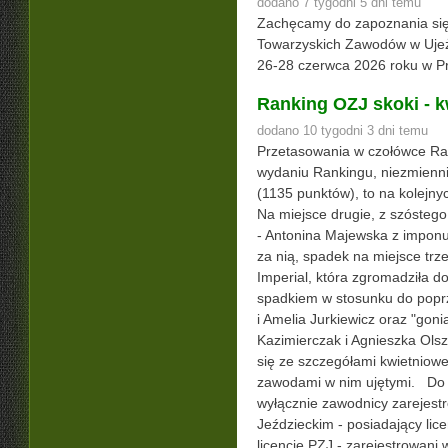
dodano 7 tygodni 5 dni temu
Zachęcamy do zapoznania się
Towarzyskich Zawodów w Ujeż
26-28 czerwca 2026 roku w
Ranking OZJ skoki - k
dodano 10 tygodni 3 dni temu
Przetasowania w czołówce R
wydaniu Rankingu, niezmienni
(1135 punktów), to na kolejn
Na miejsce drugie, z szósteg
- Antonina Majewska z impon
za nią, spadek na miejsce trz
Imperial, która zgromadziła 
spadkiem w stosunku do popr
i Amelia Jurkiewicz oraz "goni
Kazimierczak i Agnieszka O
się ze szczegółami kwietniow
zawodami w nim ujętymi. Do 
wyłącznie zawodnicy zarejest
Jeździeckim - posiadający li
licencję PZJ - zarejestrowani