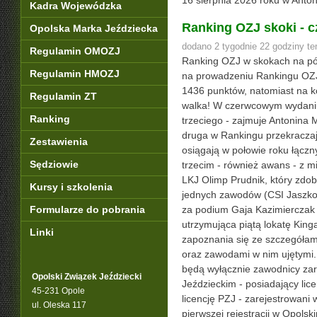
16 sierpnia 2026 roku w An
Kadra Wojewódzka
Ranking OZJ skoki - c
Opolska Marka Jeździecka
dodano 2 tygodnie 22 godziny t
Regulamin OMOZJ
Ranking OZJ w skokach na pó
Regulamin HMOZJ
na prowadzeniu Rankingu OZJ
1436 punktów, natomiast na k
Regulamin ZT
walka! W czerwcowym wydaniu
Ranking
trzeciego - zajmuje Antonina 
druga w Rankingu przekraczaj
Zestawienia
osiągają w połowie roku łączn
Sędziowie
trzecim - również awans - z 
LKJ Olimp Prudnik, który zdo
Kursy i szkolenia
jednych zawodów (CSI Jaszkow
Formularze do pobrania
za podium Gaja Kazimierczak 
utrzymująca piątą lokatę Ki
Linki
zapoznania się ze szczegóła
oraz zawodami w nim ujętymi.
będą wyłącznie zawodnicy za
Opolski Związek Jeździecki
Jeździeckim - posiadający li
45-231 Opole
licencję PZJ - zarejestrowani
ul. Oleska 117
pierwszej rejestracji w Opols