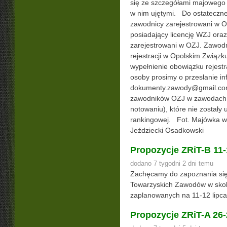
się ze szczegółami majowego
w nim ujętymi. Do ostateczne
zawodnicy zarejestrowani w O
posiadający licencję WZJ oraz
zarejestrowani w OZJ. Zawodn
rejestracji w Opolskim Związk
wypełnienie obowiązku rejest
osoby prosimy o przesłanie in
dokumenty.zawody@gmail.com 
zawodników OZJ w zawodach 
notowaniu), które nie zostały 
rankingowej. Fot. Majówka w
Jeździecki Osadkowski
Propozycje ZRiT-B 11-
dodano 7 tygodni 2 dni temu
Zachęcamy do zapoznania się
Towarzyskich Zawodów w skok
zaplanowanych na 11-12 lip
Propozycje ZRiT-A 26-