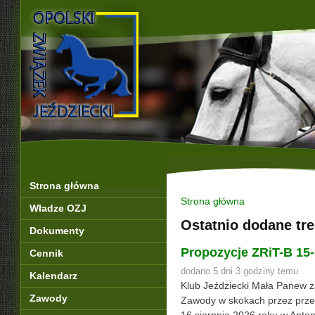
Strona główna
Strona główna
Władze OZJ
Ostatnio dodane tre
Dokumenty
Propozycje ZRiT-B 15
Cennik
dodano 5 dni 3 godziny temu
Kalendarz
Klub Jeździecki Mała Panew z
Zawody
Zawody w skokach przez przes