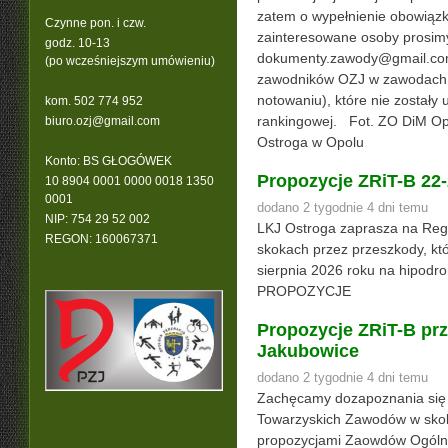
zatem o wypełnienie obowiązk
Czynne pon. i czw.
zainteresowane osoby prosimy 
godz. 10-13
dokumenty.zawody@gmail.com 
(po wcześniejszym umówieniu)
zawodników OZJ w zawodach 
notowaniu), które nie zostały 
kom. 502 774 952
rankingowej. Fot. ZO DiM Op
b
iuro.ozj@gmail.com
Ostroga w Opolu
Konto: BS GŁOGÓWEK
Propozycje ZRiT-B 22-
10 8904 0001 0000 0018 1350
0001
dodano 2 tygodnie 4 dni temu
NIP: 754 29 52 002
LKJ Ostroga zaprasza na Reg
REGON: 160067371
skokach przez przeszkody, kt
sierpnia 2026 roku na hipod
PROPOZYCJE
Propozycje ZRiT-B pr
Jakubowice
dodano 2 tygodnie 4 dni temu
Zachęcamy dozapoznania się 
Towarzyskich Zawodów w skok
propozycjami Zaowdów Ogólnop