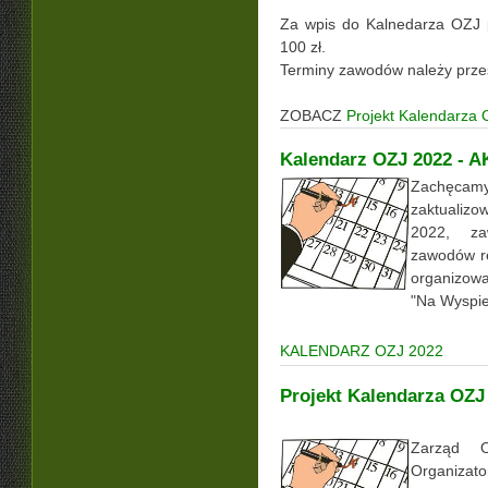
Za wpis do Kalnedarza OZJ 
100 zł.
Terminy zawodów należy prze
ZOBACZ
Projekt Kalendarza
Kalendarz OZJ 2022 -
Zachęc
zaktualiz
2022, za
zawodów re
organizow
"Na Wyspie
KALENDARZ OZJ 2022
Projekt Kalendarza OZJ
Zarząd 
Organiza