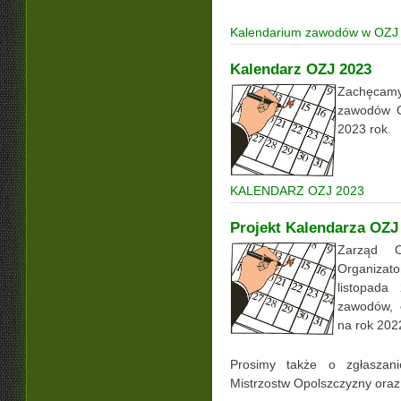
Kalendarium zawodów w OZJ 
Kalendarz OZJ 2023
Zachęcamy
zawodów O
2023 rok.
KALENDARZ OZJ 2023
Projekt Kalendarza OZJ
Zarząd 
Organiza
listopada
zawodów, 
na rok 202
Prosimy także o zgłaszani
Mistrzostw Opolszczyzny ora