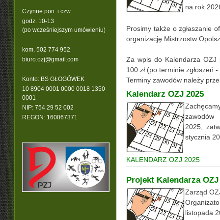
na rok 202
Czynne pon. i czw.
godz. 10-13
Prosimy także o zgłaszanie o
(po wcześniejszym umówieniu)
organizację Mistrzostw Opolsz
kom. 502 774 952
Za wpis do Kalendarza OZJ 
b
iuro.ozj@gmail.com
100 zł (po terminie zgłoszeń - 
Konto: BS GŁOGÓWEK
Terminy zawodów należy prze
10 8904 0001 0000 0018 1350
Kalendarz OZJ 2025
0001
Zachęcamy
NIP: 754 29 52 002
zawodów O
REGON: 160067371
2025, zat
stycznia 2
KALENDARZ OZJ 202
5
Projekt Kalendarza OZJ
Z
arząd OZJ
Organizato
listopada 