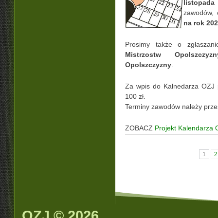
listopada
zawodów, 
na rok 20
Prosimy także o zgłaszani
Mistrzostw Opolszczyzn
Opolszczyzny
.
Za wpis do Kalnedarza OZJ 
100 zł.
Terminy zawodów należy prze
ZOBACZ
Projekt Kalendarza
1
2
OZJ © 2026