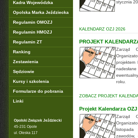
stycznia 2
Kadra Wojewódzka
Opolska Marka Jeździecka
Regulamin OMOZJ
KALENDARZ OZJ 2026
Regulamin HMOZJ
PROJEKT KALENDARZA
Regulamin ZT
Zarząd 
Ranking
Organizat
Zestawienia
projektem
nadesłan
Sędziowie
ewentualn
Kursy i szkolenia
roku.
Formularze do pobrania
ZOBACZ PROJEKT KALENDA
Linki
Projekt Kalendarza OZJ
Zarząd 
Opolski Związek Jeździecki
Organiza
45-231 Opole
listopada
ul. Oleska 117
zawodów, 