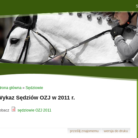
S
trona główna
»
Sędziowie
Wykaz Sędziów OZJ w 2011 r.
obacz
sędziowie OZJ 2011
prześlij znajomemu
wersja do druku